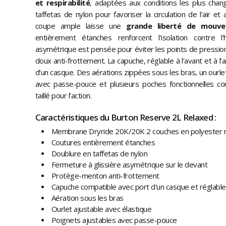
et respirabilité
, adaptées aux conditions les plus chang
taffetas de nylon pour favoriser la circulation de l’air et
coupe ample laisse une
grande liberté de mouv
entièrement étanches renforcent l’isolation contre l
asymétrique est pensée pour éviter les points de pressio
doux anti-frottement. La capuche, réglable à l’avant et à l’
d’un casque. Des aérations zippées sous les bras, un ourle
avec passe-pouce et plusieurs poches fonctionnelles c
taillé pour l’action.
Caractéristiques du Burton Reserve 2L Relaxed :
Membrane Dryride 20K/20K 2 couches en polyester r
Coutures entièrement étanches
Doublure en taffetas de nylon
Fermeture à glissière asymétrique sur le devant
Protège-menton anti-frottement
Capuche compatible avec port d'un casque et réglable à 
Aération sous les bras
Ourlet ajustable avec élastique
Poignets ajustables avec passe-pouce