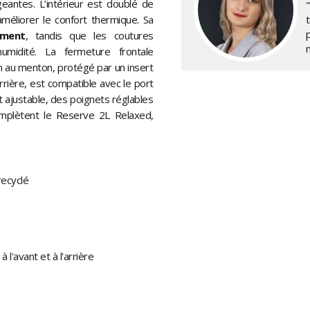
eantes. L’intérieur est doublé de
"
 améliorer le confort thermique. Sa
p
ement
, tandis que les coutures
’humidité. La fermeture frontale
n au menton, protégé par un insert
arrière, est compatible avec le port
t ajustable, des poignets réglables
omplètent le Reserve 2L Relaxed,
ecyclé
l'avant et à l'arrière