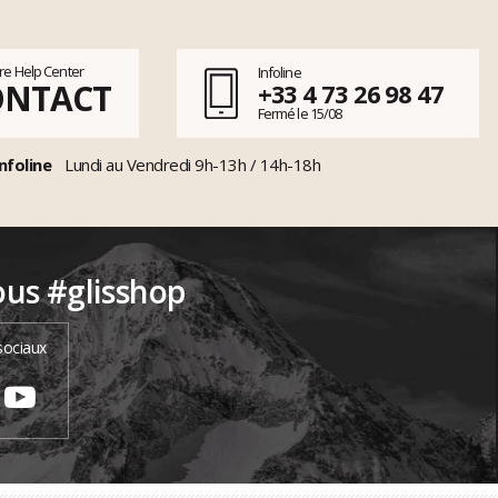
tre Help Center
Infoline
ONTACT
+33 4 73 26 98 47
Fermé le 15/08
nfoline
Lundi au Vendredi 9h-13h / 14h-18h
ous #glisshop
sociaux