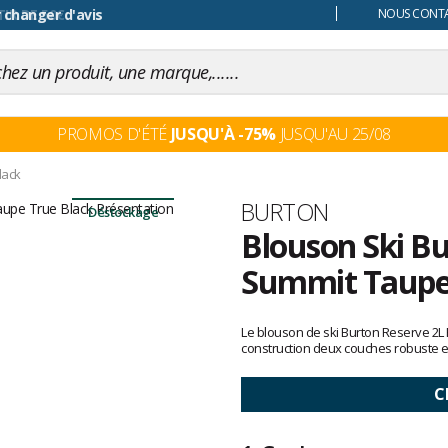
 changer d'avis
NOUS CONTAC
PROMOS D'ÉTÉ
JUSQU'À -75%
JUSQU'AU 25/08
lack
Marque
BURTON
Déstockage
Blouson Ski Bu
Summit Taupe
Les
avis
Le blouson de ski Burton Reserve 2L 
clients
construction deux couches robuste et
C