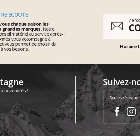
TRE ÉCOUTE
Via no
vous chaque saison les
C
s grandes marques.
Notre
nseil matériel au service après-
ionnés vous accompagne à
et vous permet de choisir du
Horaire I
 à vos besoins.
ntagne
Suivez-n
t nouveautés !
Sur les réseaux 