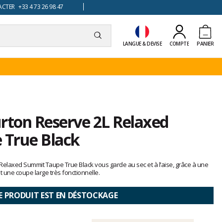
TER +33 4 73 26 98 47
LANGUE & DEVISE
COMPTE
PANIER
rton Reserve 2L Relaxed
 True Black
Relaxed Summit Taupe True Black vous garde au sec et à l’aise, grâce à une
 une coupe large très fonctionnelle.
E PRODUIT EST EN DÉSTOCKAGE