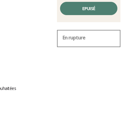
EPUISÉ
En rupture
ouhaitées