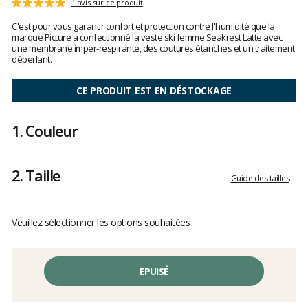
Les
1 avis sur ce produit
Note
avis
:
C'est pour vous garantir confort et protection contre l'humidité que la
clients
5
marque Picture a confectionné la veste ski femme Seakrest Latte avec
sur
une membrane imper-respirante, des coutures étanches et un traitement
5
déperlant.
CE PRODUIT EST EN DÉSTOCKAGE
1.
Couleur
2.
Taille
Guide des tailles
Veuillez sélectionner les options souhaitées
EPUISÉ