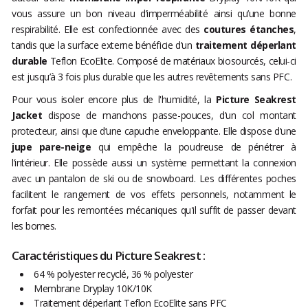
vous assure un bon niveau d’imperméabilité ainsi qu’une bonne
respirabilité. Elle est confectionnée avec des
coutures étanches
,
tandis que la surface externe bénéficie d’un
traitement déperlant
durable
Teflon EcoElite. Composé de matériaux biosourcés, celui-ci
est jusqu’à 3 fois plus durable que les autres revêtements sans PFC.
Pour vous isoler encore plus de l'humidité, la
Picture Seakrest
Jacket
dispose de manchons passe-pouces, d’un col montant
protecteur, ainsi que d’une capuche enveloppante. Elle dispose d’une
jupe pare-neige
qui empêche la poudreuse de pénétrer à
l’intérieur. Elle possède aussi un système permettant la connexion
avec un pantalon de ski ou de snowboard. Les différentes poches
facilitent le rangement de vos effets personnels, notamment le
forfait pour les remontées mécaniques qu'il suffit de passer devant
les bornes.
Caractéristiques du Picture Seakrest :
64 % polyester recyclé, 36 % polyester
Membrane Dryplay 10K/10K
Traitement déperlant Teflon EcoElite sans PFC