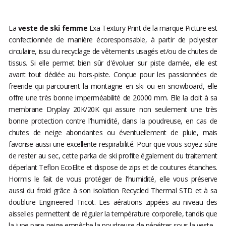
La
veste de ski femme
Exa Textury Print de la marque Picture est
confectionnée de manière écoresponsable, à partir de polyester
circulaire, issu du recyclage de vêtements usagés et/ou de chutes de
tissus. Si elle permet bien sûr d'évoluer sur piste damée, elle est
avant tout dédiée au hors-piste. Conçue pour les passionnées de
freeride qui parcourent la montagne en ski ou en snowboard, elle
offre une très bonne imperméabilité de 20000 mm. Elle la doit à sa
membrane Dryplay 20K/20K qui assure non seulement une très
bonne protection contre l'humidité, dans la poudreuse, en cas de
chutes de neige abondantes ou éventuellement de pluie, mais
favorise aussi une excellente respirabilité. Pour que vous soyez sûre
de rester au sec, cette parka de ski profite également du traitement
déperlant Teflon EcoElite et dispose de zips et de coutures étanches.
Hormis le fait de vous protéger de l'humidité, elle vous préserve
aussi du froid grâce à son isolation Recycled Thermal STD et à sa
doublure Engineered Tricot. Les aérations zippées au niveau des
aisselles permettent de réguler la température corporelle, tandis que
la jupe pare-neige empêche la poudreuse de pénétrer sous la veste.