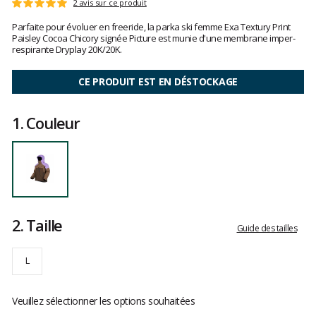
Les
2 avis sur ce produit
Note
avis
:
Parfaite pour évoluer en freeride, la parka ski femme Exa Textury Print
clients
5
Paisley Cocoa Chicory signée Picture est munie d'une membrane imper-
sur
respirante Dryplay 20K/20K.
5
CE PRODUIT EST EN DÉSTOCKAGE
1.
Couleur
2.
Taille
Guide des tailles
L
Veuillez sélectionner les options souhaitées