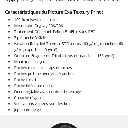
Caractéristiques du Picture Exa Textury Print :
100 % polyester circulaire
Membrane Dryplay 20K/20K
Traitement Déperlant Teflon EcoElite sans PFC
Zip étanche YKK®
Isolation Recycled Thermal STD (corps : 60 g/m² ; manches : 60
g/m² ; capuche : 40 g/m²)
Doublure Engineered Tricot (corps et manches : 130 g/m²)
Manchons en lycra
Poches mains avec zips étanches
Poches poitrine avec zips étanches
Poche forfait
Poche intérieure en filet
Ourlet réglable avec cordon de serrage
Capuche réglable
Ventilations zippées sous les bras
Jupe pare-neige