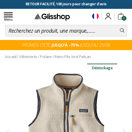
RETOUR FACILITÉ, 100 jours pour changer d'avis
Toggle
0
navigation
Menu
PROMOS D'ÉTÉ
JUSQU'À -75%
JUSQU'AU 25/08
Accueil
/
Vêtements
/
Polaire
/
Retro Pile Vest Pelican
Déstockage