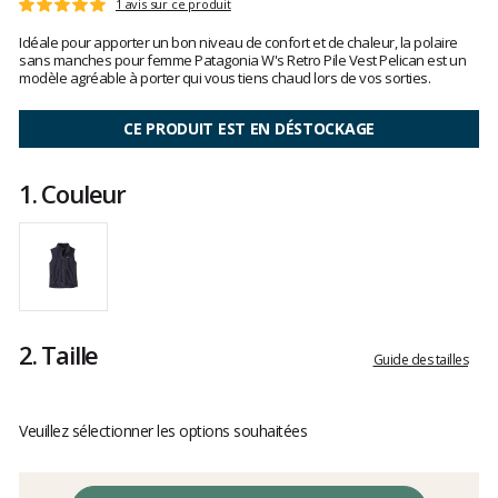
Les
1 avis sur ce produit
Note
avis
:
Idéale pour apporter un bon niveau de confort et de chaleur, la polaire
clients
5
sans manches pour femme Patagonia W's Retro Pile Vest Pelican est un
sur
modèle agréable à porter qui vous tiens chaud lors de vos sorties.
5
CE PRODUIT EST EN DÉSTOCKAGE
1.
Couleur
2.
Taille
Guide des tailles
Veuillez sélectionner les options souhaitées