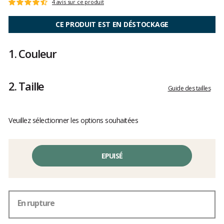
Les
4 avis sur ce produit
Note
avis
:
clients
4.2
CE PRODUIT EST EN DÉSTOCKAGE
sur
5
1.
Couleur
2.
Taille
Guide des tailles
Veuillez sélectionner les options souhaitées
EPUISÉ
En rupture