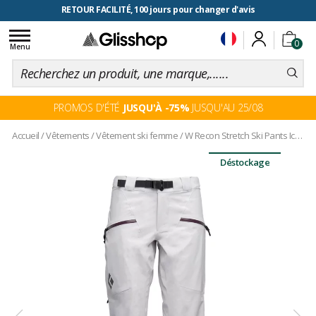
RETOUR FACILITÉ, 100 jours pour changer d'avis
Toggle
0
navigation
Menu
PROMOS D'ÉTÉ
JUSQU'À -75%
JUSQU'AU 25/08
Accueil
/
Vêtements
/
Vêtement ski femme
/
W Recon Stretch Ski Pants Ice Pink
Déstockage