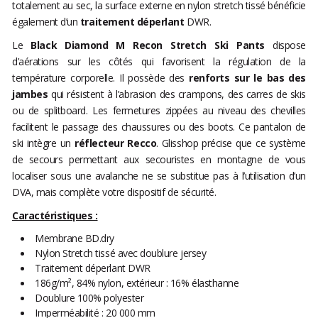
totalement au sec, la surface externe en nylon stretch tissé bénéficie
également d’un
traitement déperlant
DWR.
Le
Black Diamond M Recon Stretch Ski Pants
dispose
d’aérations sur les côtés qui favorisent la régulation de la
température corporelle. Il possède des
renforts sur le bas des
jambes
qui résistent à l’abrasion des crampons, des carres de skis
ou de splitboard. Les fermetures zippées au niveau des chevilles
facilitent le passage des chaussures ou des boots. Ce pantalon de
ski intègre un
réflecteur Recco
. Glisshop précise que ce système
de secours permettant aux secouristes en montagne de vous
localiser sous une avalanche ne se substitue pas à l’utilisation d’un
DVA, mais complète votre dispositif de sécurité.
Caractéristiques :
Membrane BD.dry
Nylon Stretch tissé avec doublure jersey
Traitement déperlant DWR
186g/m², 84% nylon, extérieur : 16% élasthanne
Doublure 100% polyester
Imperméabilité : 20 000 mm