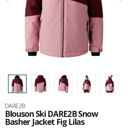
Marque
DARE2B
Blouson Ski DARE2B Snow
Basher Jacket Fig Lilas