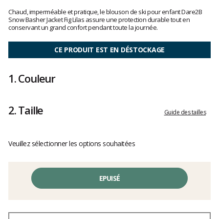
Les
avis
Chaud, imperméable et pratique, le blouson de ski pour enfant Dare2B
clients
Snow Basher Jacket Fig Lilas assure une protection durable tout en
conservant un grand confort pendant toute la journée.
CE PRODUIT EST EN DÉSTOCKAGE
1.
Couleur
2.
Taille
Guide des tailles
Veuillez sélectionner les options souhaitées
EPUISÉ