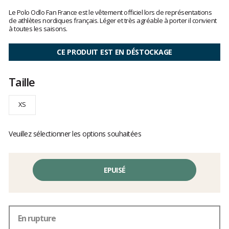
Les
avis
Le Polo Odlo Fan France est le vêtement officiel lors de représentations
clients
de athlètes nordiques français. Léger et très agréable à porter il convient
à toutes les saisons.
CE PRODUIT EST EN DÉSTOCKAGE
Taille
XS
Veuillez sélectionner les options souhaitées
EPUISÉ
En rupture