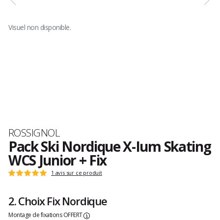
Visuel non disponible.
Marque
ROSSIGNOL
Pack Ski Nordique X-Ium Skating
WCS Junior + Fix
Les
1 avis sur ce produit
Note
avis
:
clients
5
2. Choix Fix Nordique
sur
5
Montage de fixations OFFERT