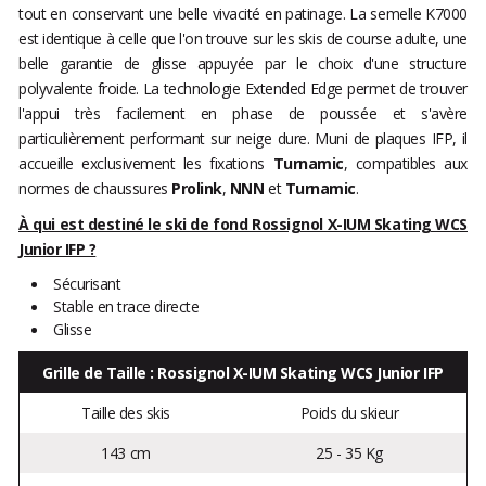
tout en conservant une belle vivacité en patinage. La semelle K7000
est identique à celle que l'on trouve sur les skis de course adulte, une
belle garantie de glisse appuyée par le choix d'une structure
polyvalente froide. La technologie Extended Edge permet de trouver
l'appui très facilement en phase de poussée et s'avère
particulièrement performant sur neige dure. Muni de plaques IFP, il
accueille exclusivement les fixations
Turnamic
, compatibles aux
normes de chaussures
Prolink
,
NNN
et
Turnamic
.
À qui est destiné le ski de fond Rossignol X-IUM Skating WCS
Junior IFP ?
Sécurisant
Stable en trace directe
Glisse
Grille de Taille : Rossignol X-IUM Skating WCS Junior IFP
Taille des skis
Poids du skieur
143 cm
25 - 35 Kg