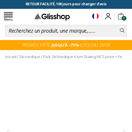
RETOUR FACILITÉ, 100 jours pour changer d'avis
Toggle
0
navigation
Menu
PROMOS D'ÉTÉ
JUSQU'À -75%
JUSQU'AU 25/08
Accueil
/
Ski nordique
/
Pack Ski Nordique X-Ium Skating WCS Junior + Fix