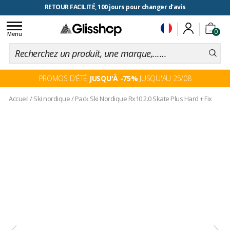
RETOUR FACILITÉ, 100 jours pour changer d'avis
Toggle
0
navigation
Menu
PROMOS D'ÉTÉ
JUSQU'À -75%
JUSQU'AU 25/08
Accueil
/
Ski nordique
/
Pack Ski Nordique Rx10 2.0 Skate Plus Hard + Fix