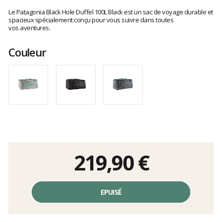
Les
avis
Le Patagonia Black Hole Duffel 100L Black est un sac de voyage durable et
clients
spacieux spécialement conçu pour vous suivre dans toutes
vos aventures.
Couleur
219,90 €
Prix
unitaire,
EPUISÉ
hors
frais