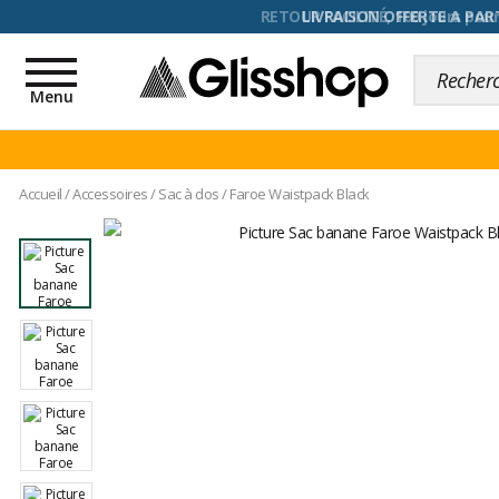
RETOUR FACILITÉ, 100 jours pour
Toggle
navigation
Menu
Accueil
/
Accessoires
/
Sac à dos
/
Faroe Waistpack Black