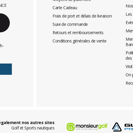
NCE
Nos
Carte Cadeau
Les
Frais de port et délais de livraison
Evè
Suivi de commande
Men
Retours et remboursements
Men
Conditions générales de vente
Ban
h-
Poli
des
Visi
On 
Rec
également nos autres sites
Golf et Sports nautiques