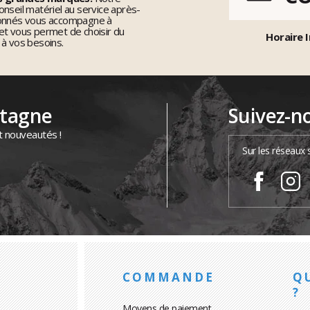
nseil matériel au service après-
ionnés vous accompagne à
et vous permet de choisir du
Horaire I
 à vos besoins.
ntagne
Suivez-n
t nouveautés !
Sur les réseaux 
COMMANDE
Q
?
Moyens de paiement