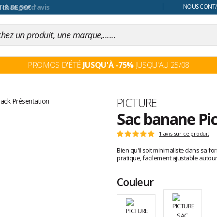
 changer d'avis
NOUS CONTAC
PROMOS D'ÉTÉ
JUSQU'À -75%
JUSQU'AU 25/08
Marque
PICTURE
Sac banane Pi
Les
1 avis sur ce produit
Note
avis
:
Bien qu'il soit minimaliste dans sa f
clients
5
pratique, facilement ajustable autour d
sur
5
Couleur