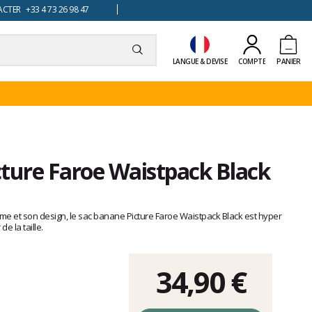
TER +33 4 73 26 98 47
LANGUE & DEVISE
COMPTE
PANIER
cture Faroe Waistpack Black
orme et son design, le sac banane Picture Faroe Waistpack Black est hyper
e la taille.
34,90 €