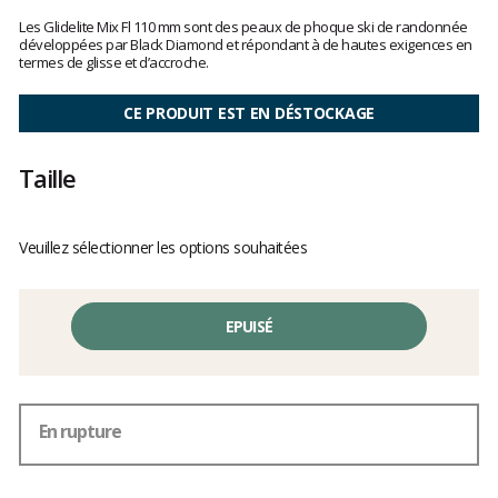
Les
avis
Les Glidelite Mix Fl 110 mm sont des peaux de phoque ski de randonnée
clients
développées par Black Diamond et répondant à de hautes exigences en
termes de glisse et d’accroche.
CE PRODUIT EST EN DÉSTOCKAGE
Taille
Veuillez sélectionner les options souhaitées
EPUISÉ
En rupture