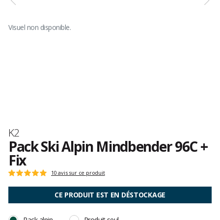
Visuel non disponible.
Marque
K2
Pack Ski Alpin Mindbender 96C +
Fix
Les
10 avis sur ce produit
Note
avis
:
clients
5
CE PRODUIT EST EN DÉSTOCKAGE
sur
5
Pack alpin
Produit seul