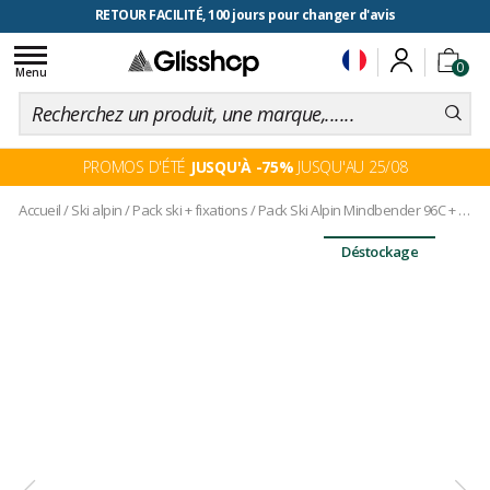
RETOUR FACILITÉ, 100 jours pour changer d'avis
Toggle
0
navigation
Menu
PROMOS D'ÉTÉ
JUSQU'À -75%
JUSQU'AU 25/08
Accueil
/
Ski alpin
/
Pack ski + fixations
/
Pack Ski Alpin Mindbender 96C + Fix
Déstockage