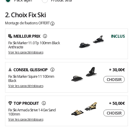
2. Choix Fix Ski
Montage de fixations OFFERT
MEILLEUR PRIX
INCLUS
Fix Ski Marker 11.0 Tp 100mm Black
Anthracite
Voir les caractéristiques
CONSEIL GLISSHOP
+
30,00€
Fix Ski Marker Squire 11 100mm
CHOISIR
Black
Voir les caractéristiques
TOP PRODUIT
+
50,00€
Fix Ski Armada Strive 14 Gw Sand
CHOISIR
100mm
Voir les caractéristiques