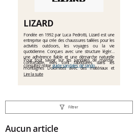
LIZARD
Fondée en 1992 par Luca Pedrotti, Lizard est une
entreprise qui crée des chaussures taillées pour les
activités outdoors, les voyages ou la vie
quotidienne. Conçues avec une structure légère,
une adhérence fiable et une démarche naturelle
Pour tout savoir sur les sandales de marche,
confortable, elles sont fabriquées dans les
consultez notre
guide sandales de rando
.
montagnes Dolomites avec des matériaux et
technologies solides, durables et innovantes.
Lire la suite
Référence dans le domaine, la marque Lizard
réalise aussi des sandales pour homme, femme et
enfant, et a fait le choix d'une démarche
responsable envers l'environnement.
Filtrer
Aucun article