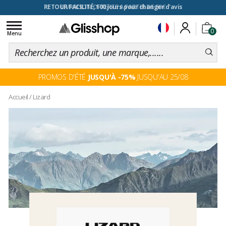
RETOUR FACILITÉ, 100 jours pour changer d'avis
Toggle
0
navigation
Menu
PROMOS D'ÉTÉ
JUSQU'À -75%
JUSQU'AU 25/08
Accueil
/
Lizard