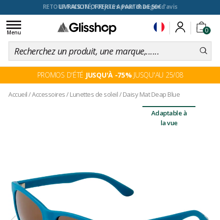
RETOUR FACILITÉ, 100 jours pour changer d'avis
Toggle
0
navigation
Menu
PROMOS D'ÉTÉ
JUSQU'À -75%
JUSQU'AU 25/08
Accueil
/
Accessoires
/
Lunettes de soleil
/
Daisy Mat Deap Blue
Adaptable à
la vue