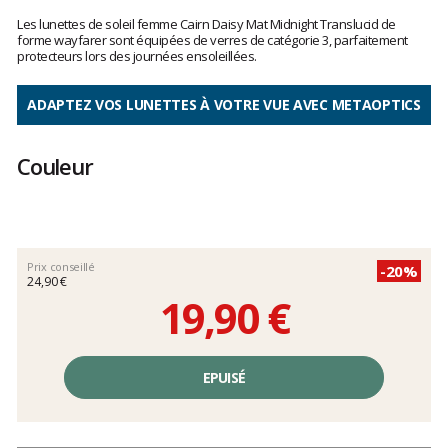
Les
avis
Les lunettes de soleil femme Cairn Daisy Mat Midnight Translucid de
clients
forme wayfarer sont équipées de verres de catégorie 3, parfaitement
protecteurs lors des journées ensoleillées.
ADAPTEZ VOS LUNETTES À VOTRE VUE AVEC METAOPTICS
Couleur
Prix conseillé
-20%
24,90 €
19,90 €
Prix
unitaire,
EPUISÉ
hors
frais