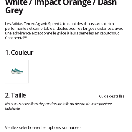
White / Impact Orange / Dash
Grey
Les
avis
Les Adidas Terrex Agravic Speed Ultra sont des chaussures de trail
clients
performantes et confortables, idéales pour les longues distances, avec
une adhérence exceptionnelle grâce à leurs semelles en caoutchouc
Continental™.
1.
Couleur
2.
Taille
Guide des tailles
Nous vous conseillons de prendre une taille au-dessus de votre pointure
habituelle.
Veuillez sélectionner les options souhaitées