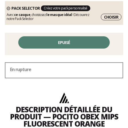
PACK SELECTOR
Créez votre pack personnalisé
Avec
ce casque
, choisissez
le masque idéal
! Découvrez
CHOISIR
notre Pack Selector
EPUISÉ
En rupture
DESCRIPTION DÉTAILLÉE DU
PRODUIT — POCITO OBEX MIPS
FLUORESCENT ORANGE