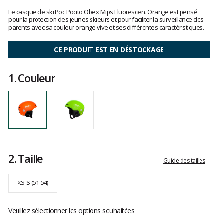
Les
avis
Le casque de ski Poc Pocito Obex Mips Fluorescent Orange est pensé
clients
pour la protection des jeunes skieurs et pour faciliter la surveillance des
parents avec sa couleur orange vive et ses différentes caractéristiques.
CE PRODUIT EST EN DÉSTOCKAGE
1.
Couleur
2.
Taille
Guide des tailles
XS-S (51-54)
Veuillez sélectionner les options souhaitées