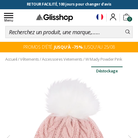
RETOUR FACILITÉ, 100 jours pour changer d'avis
Toggle
0
navigation
Menu
PROMOS D'ÉTÉ
JUSQU'À -75%
JUSQU'AU 25/08
Accueil
/
Vêtements
/
Accessoires Vetements
/
W Mady Powder Pink
Déstockage