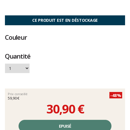
Les
avis
clients
CE PRODUIT EST EN DÉSTOCKAGE
Couleur
Quantité
Prix conseillé
-48%
59,90 €
30,90 €
Prix
unitaire,
EPUISÉ
hors