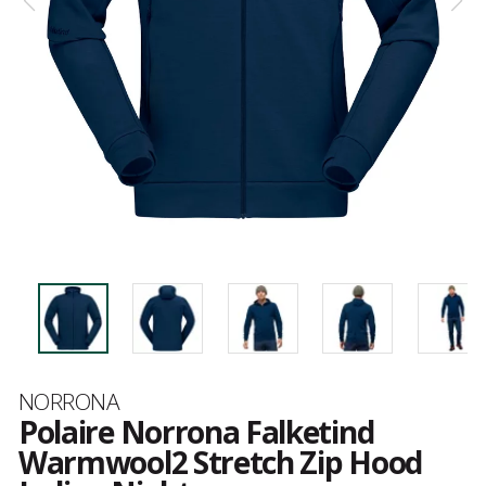
Marque
NORRONA
Polaire Norrona Falketind
Warmwool2 Stretch Zip Hood