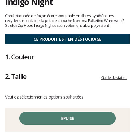
Indigo Night
Les
avis
Confectionnée de façon écoresponsable en fibres synthétiques
clients
recyclées et en laine, la polaire capuche Norrona Falketind Warmwool2
Stretch Zip Hood Indigo Night est un vêtement ultra polyvalent
CE PRODUIT EST EN DÉSTOCKAGE
1.
Couleur
2.
Taille
Guide des tailles
Veuillez sélectionner les options souhaitées
EPUISÉ