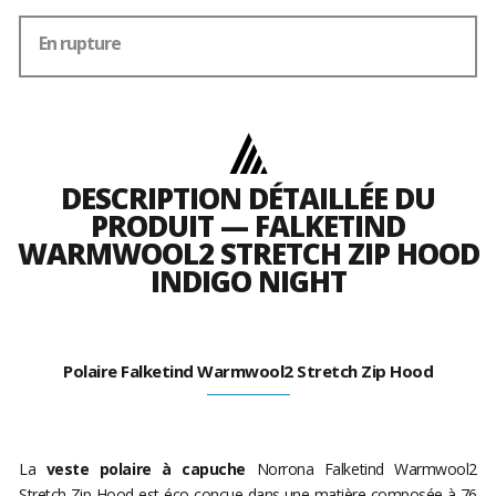
En rupture
DESCRIPTION DÉTAILLÉE DU
PRODUIT — FALKETIND
WARMWOOL2 STRETCH ZIP HOOD
INDIGO NIGHT
Polaire Falketind Warmwool2 Stretch Zip Hood
La
veste polaire à capuche
Norrona Falketind Warmwool2
Stretch Zip Hood est éco-conçue dans une matière composée à 76