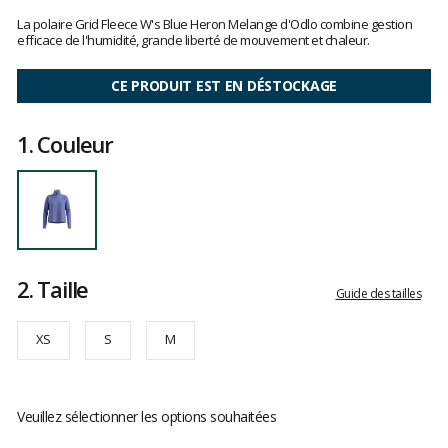
Les
avis
La polaire Grid Fleece W's Blue Heron Melange d'Odlo combine gestion
clients
efficace de l'humidité, grande liberté de mouvement et chaleur.
CE PRODUIT EST EN DÉSTOCKAGE
1.
Couleur
2.
Taille
Guide des tailles
XS
S
M
Veuillez sélectionner les options souhaitées