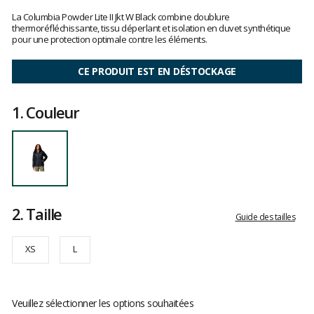
Les
avis
La Columbia Powder Lite II Jkt W Black combine doublure
clients
thermoréfléchissante, tissu déperlant et isolation en duvet synthétique
pour une protection optimale contre les éléments.
CE PRODUIT EST EN DÉSTOCKAGE
1.
Couleur
2.
Taille
Guide des tailles
XS
L
Veuillez sélectionner les options souhaitées