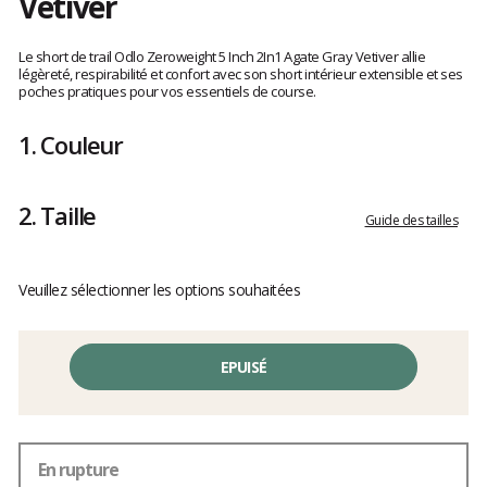
Vetiver
Les
avis
Le short de trail Odlo Zeroweight 5 Inch 2In1 Agate Gray Vetiver allie
clients
légèreté, respirabilité et confort avec son short intérieur extensible et ses
poches pratiques pour vos essentiels de course.
1.
Couleur
2.
Taille
Guide des tailles
Veuillez sélectionner les options souhaitées
EPUISÉ
En rupture