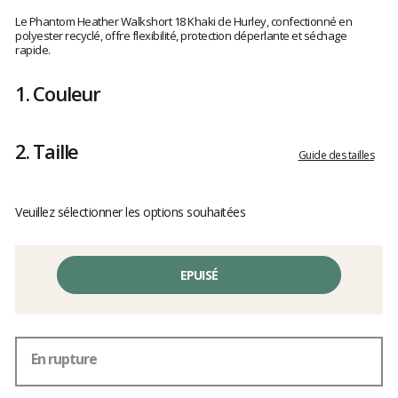
Les
avis
Le Phantom Heather Walkshort 18 Khaki de Hurley, confectionné en
clients
polyester recyclé, offre flexibilité, protection déperlante et séchage
rapide.
1.
Couleur
2.
Taille
Guide des tailles
Veuillez sélectionner les options souhaitées
EPUISÉ
En rupture