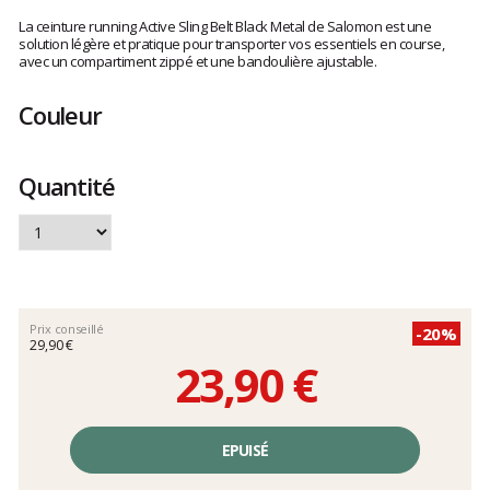
Les
avis
La ceinture running Active Sling Belt Black Metal de Salomon est une
clients
solution légère et pratique pour transporter vos essentiels en course,
avec un compartiment zippé et une bandoulière ajustable.
Couleur
Quantité
Prix conseillé
-20%
29,90 €
23,90 €
Prix
unitaire,
EPUISÉ
hors
frais