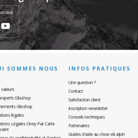
sociaux
UI SOMMES NOUS
INFOS PRATIQUES
Une question ?
 valeurs
Contact
 experts Glisshop
Satisfaction client
nements Glisshop
Inscription newsletter
tions légales
Conseils techniques
tions Légales Oney Par Carte
Partenaires
caire
Guides d'aide au choix ski alpin
tique de confidentialité et Gestion