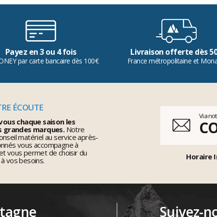
Payez en 3 ou 4 fois
Livraison offerte dès 5
ONEY par carte bancaire dès 100€
France métropolitaine et Mon
TRE ÉCOUTE
Via no
vous chaque saison les
C
s grandes marques.
Notre
nseil matériel au service après-
ionnés vous accompagne à
et vous permet de choisir du
Horaire I
 à vos besoins.
ntagne
Suivez-n