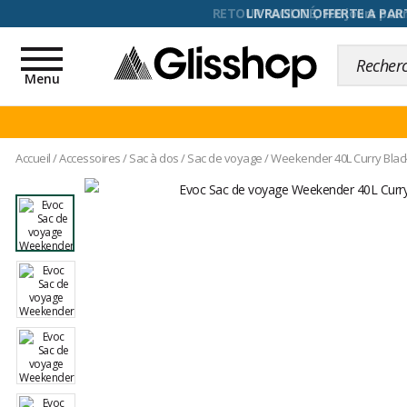
RETOUR FACILITÉ, 100 jours pour
Toggle
navigation
Menu
Accueil
/
Accessoires
/
Sac à dos
/
Sac de voyage
/
Weekender 40L Curry Blac