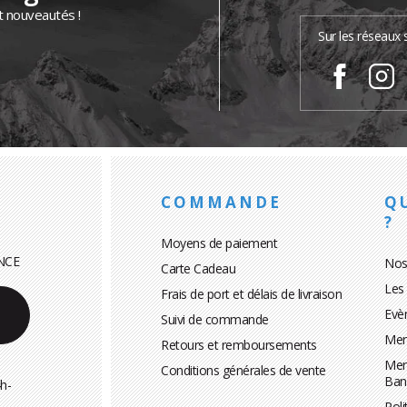
t nouveautés !
Sur les réseaux 
COMMANDE
Q
?
Moyens de paiement
NCE
Nos
Carte Cadeau
Les
Frais de port et délais de livraison
Evè
Suivi de commande
Men
Retours et remboursements
Men
Conditions générales de vente
Ban
h-
Poli