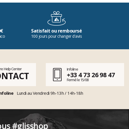
0€
Satisfait ou remboursé
aco
100 jours pour changer d'avis
tre Help Center
Infoline
ONTACT
+33 4 73 26 98 47
Fermé le 15/08
nfoline
Lundi au Vendredi 9h-13h / 14h-18h
ous #glisshop