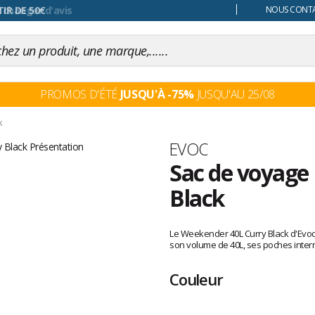
 changer d'avis
NOUS CONTAC
PROMOS D'ÉTÉ
JUSQU'À -75%
JUSQU'AU 25/08
k
Marque
EVOC
Sac de voyage
Black
Les
avis
Le Weekender 40L Curry Black d'Evoc
clients
son volume de 40L, ses poches inter
Couleur