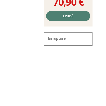
70,90 €
Prix
unitaire,
EPUISÉ
hors
frais
En rupture