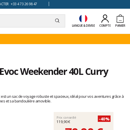
TER +33 4 73 26 98 47
LANGUE & DEVISE
COMPTE
PANIER
 Evoc Weekender 40L Curry
 est un sac de voyage robuste et spacieux, idéal pour vos aventures grâce à
nes et sa bandoulière amovible.
Prix conseillé
-40%
119,90 €