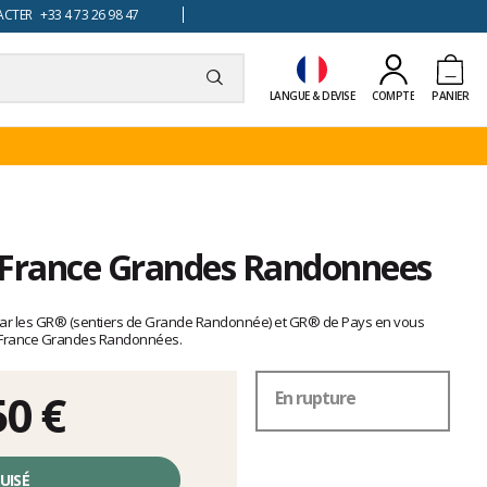
TER +33 4 73 26 98 47
LANGUE & DEVISE
COMPTE
PANIER
 France Grandes Randonnees
 par les GR® (sentiers de Grande Randonnée) et GR® de Pays en vous
903 France Grandes Randonnées.
50 €
En rupture
UISÉ