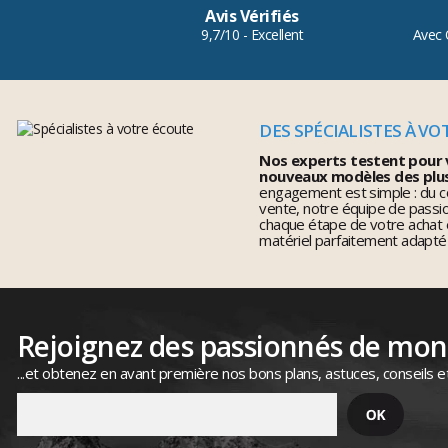
Avis Vérifiés
9,7/10 - Excellent
Avec 
DES SPÉCIALISTES À VO
Nos experts testent pour 
nouveaux modèles des plu
engagement est simple : du co
vente, notre équipe de pass
chaque étape de votre achat 
matériel parfaitement adapté
Rejoignez des passionnés de mo
...et obtenez en avant première nos bons plans, astuces, conseils e