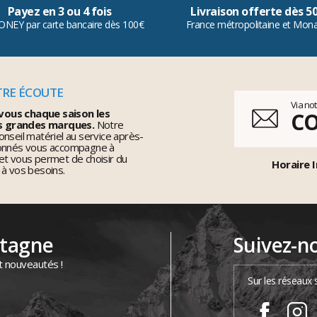
Payez en 3 ou 4 fois
Livraison offerte dès 5
ONEY par carte bancaire dès 100€
France métropolitaine et Mon
TRE ÉCOUTE
Via no
vous chaque saison les
C
s grandes marques.
Notre
nseil matériel au service après-
ionnés vous accompagne à
et vous permet de choisir du
Horaire I
 à vos besoins.
ntagne
Suivez-n
t nouveautés !
Sur les réseaux 