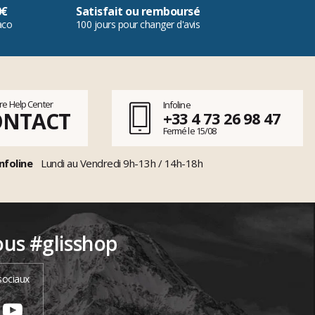
0€
Satisfait ou remboursé
aco
100 jours pour changer d'avis
tre Help Center
Infoline
ONTACT
+33 4 73 26 98 47
Fermé le 15/08
nfoline
Lundi au Vendredi 9h-13h / 14h-18h
ous #glisshop
sociaux