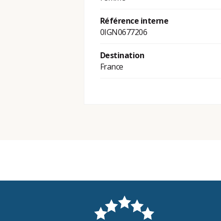
Référence interne
0IGN0677206
Destination
France