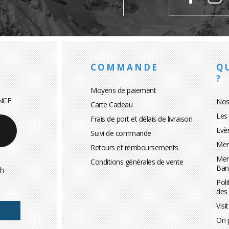
COMMANDE
Q
?
Moyens de paiement
NCE
Nos
Carte Cadeau
Les
Frais de port et délais de livraison
Evè
Suivi de commande
Men
Retours et remboursements
Men
Conditions générales de vente
Ban
h-
Poli
des
Visi
On 