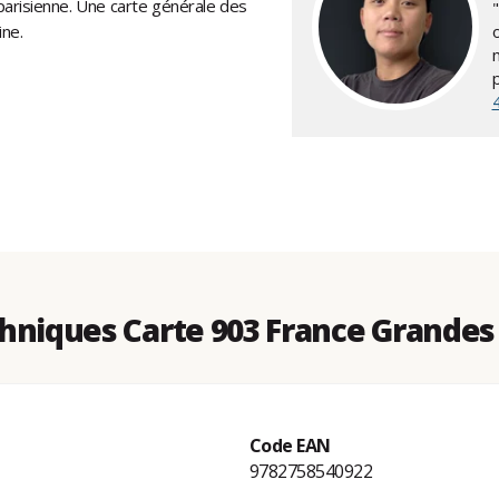
n parisienne. Une carte générale des
aine.
hniques Carte 903 France Grande
Code EAN
9782758540922