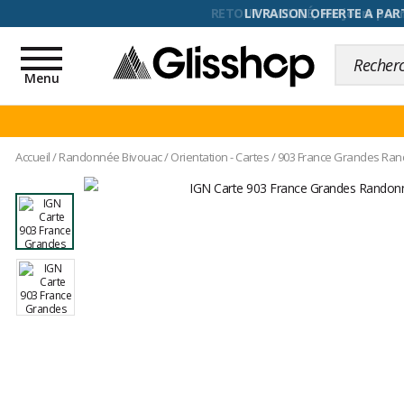
RETOUR FACILITÉ, 100 jours pour
Toggle
navigation
Menu
Accueil
/
Randonnée Bivouac
/
Orientation - Cartes
/
903 France Grandes Ra