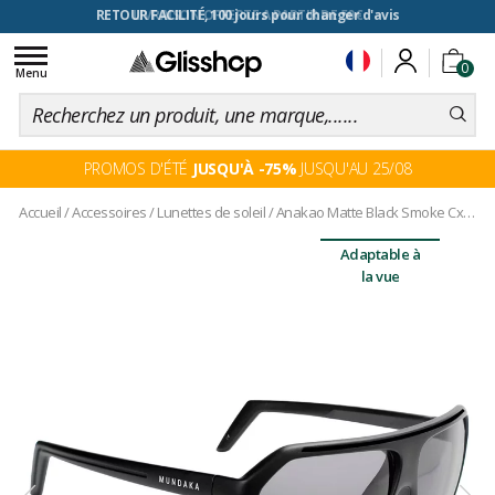
RETOUR FACILITÉ, 100 jours pour changer d'avis
Toggle
0
navigation
Menu
PROMOS D'ÉTÉ
JUSQU'À -75%
JUSQU'AU 25/08
Accueil
/
Accessoires
/
Lunettes de soleil
/
Anakao Matte Black Smoke Cx Polarized
Adaptable à
la vue