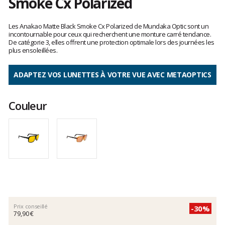
Smoke Cx Polarized
Les
avis
Les Anakao Matte Black Smoke Cx Polarized de Mundaka Optic sont un
clients
incontournable pour ceux qui recherchent une monture carré tendance.
De catégorie 3, elles offrent une protection optimale lors des journées les
plus ensoleillées.
ADAPTEZ VOS LUNETTES À VOTRE VUE AVEC METAOPTICS
Couleur
Prix conseillé
-30%
79,90 €