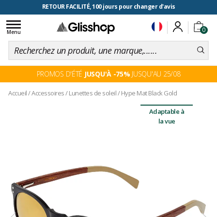
RETOUR FACILITÉ, 100 jours pour changer d'avis
Toggle
0
navigation
Menu
PROMOS D'ÉTÉ
JUSQU'À -75%
JUSQU'AU 25/08
Accueil
/
Accessoires
/
Lunettes de soleil
/
Hype Mat Black Gold
Adaptable à
la vue