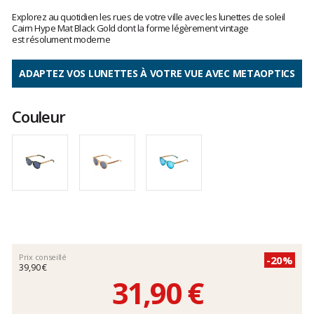
Les
avis
Explorez au quotidien les rues de votre ville avec les lunettes de soleil
clients
Cairn Hype Mat Black Gold dont la forme légèrement vintage
est résolument moderne
ADAPTEZ VOS LUNETTES À VOTRE VUE AVEC METAOPTICS
Couleur
Prix conseillé
-20%
39,90 €
31,90 €