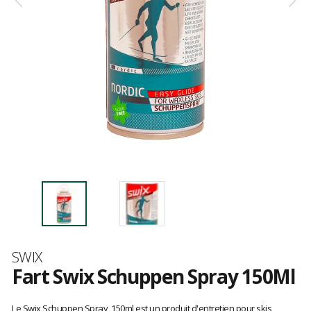
Marque
SWIX
Fart Swix Schuppen Spray 150Ml
Les
avis
Le Swix Schuppen Spray, 150ml est un produit d'entretien pour skis