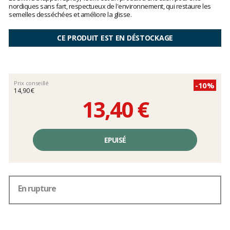
clients
nordiques sans fart, respectueux de l'environnement, qui restaure les
semelles desséchées et améliore la glisse.
CE PRODUIT EST EN DÉSTOCKAGE
Prix conseillé
-10%
14,90 €
13,40 €
Prix
unitaire,
EPUISÉ
hors
frais
En rupture