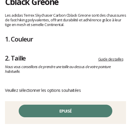
Cblack Greone
Les
avis
Les adidas Terrex Skychaser Carbon Cblack Greone sont des chaussures
clients
de fast hiking polyvalentes, offrant durabilité et adhérence grâce à leur
tige en mesh et semelle Continental.
1.
Couleur
2.
Taille
Guide des tailles
Nous vous conseillons de prendre une taille au-dessus de votre pointure
habituelle.
Veuillez sélectionner les options souhaitées
EPUISÉ