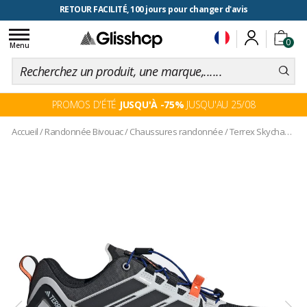
RETOUR FACILITÉ, 100 jours pour changer d'avis
Toggle
0
navigation
Menu
PROMOS D'ÉTÉ
JUSQU'À -75%
JUSQU'AU 25/08
Accueil
/
Randonnée Bivouac
/
Chaussures randonnée
/
Terrex Skychaser Carbon Cblack Greone