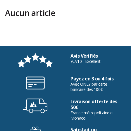
agréable sortie. Et pour plus d’informations, n’hésitez pas à appeler un de nos
conseillers !
Aucun article
Avis Vérifiés
9,7/10 - Excellent
Payez en 3 ou 4 fois
Avec ONEY par carte
bancaire dès 100€
Livraison offerte dès
50€
France métropolitaine et
Monaco
Satisfait ou