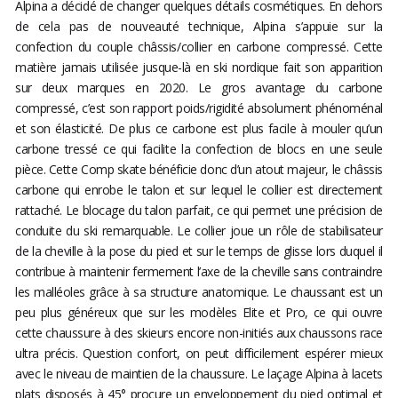
Alpina a décidé de changer quelques détails cosmétiques. En dehors
de cela pas de nouveauté technique, Alpina s’appuie sur la
confection du couple châssis/collier en carbone compressé. Cette
matière jamais utilisée jusque-là en ski nordique fait son apparition
sur deux marques en 2020. Le gros avantage du carbone
compressé, c’est son rapport poids/rigidité absolument phénoménal
et son élasticité. De plus ce carbone est plus facile à mouler qu’un
carbone tressé ce qui facilite la confection de blocs en une seule
pièce. Cette Comp skate bénéficie donc d’un atout majeur, le châssis
carbone qui enrobe le talon et sur lequel le collier est directement
rattaché. Le blocage du talon parfait, ce qui permet une précision de
conduite du ski remarquable. Le collier joue un rôle de stabilisateur
de la cheville à la pose du pied et sur le temps de glisse lors duquel il
contribue à maintenir fermement l’axe de la cheville sans contraindre
les malléoles grâce à sa structure anatomique. Le chaussant est un
peu plus généreux que sur les modèles Elite et Pro, ce qui ouvre
cette chaussure à des skieurs encore non-initiés aux chaussons race
ultra précis. Question confort, on peut difficilement espérer mieux
avec le niveau de maintien de la chaussure. Le laçage Alpina à lacets
plats disposés à 45° procure un enveloppement du pied optimal et