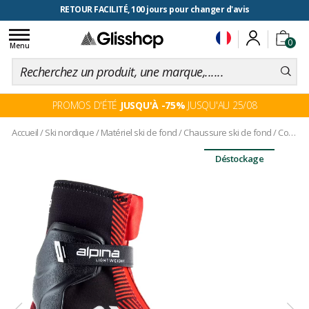
RETOUR FACILITÉ, 100 jours pour changer d'avis
Toggle
0
navigation
Menu
PROMOS D'ÉTÉ
JUSQU'À -75%
JUSQU'AU 25/08
Accueil
/
Ski nordique
/
Matériel ski de fond
/
Chaussure ski de fond
/
Comp Skate
Déstockage