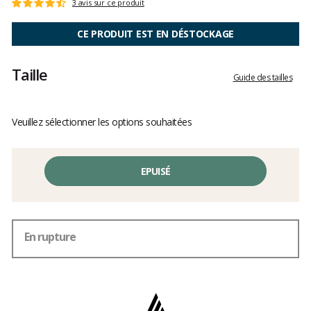
Les
3 avis sur ce produit
Note
avis
:
clients
4.6
CE PRODUIT EST EN DÉSTOCKAGE
sur
5
Taille
Guide des tailles
Veuillez sélectionner les options souhaitées
EPUISÉ
En rupture