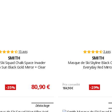
15 avis
3 avis
SMITH
SMITH
Ski Squad Chalk Space Invader
Masque de Ski Skyline Black
Sun Black Gold Mirror + Clear
Everyday Red Mirro
80,90 €
Prix conseillé
-35%
-29%
184,90 €
Déstockage