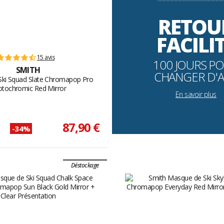
----------------------------------------------------------
RETOU
FACILI
15 avis
100 JOURS P
SMITH
CHANGER D'A
ki Squad Slate Chromapop Pro
tochromic Red Mirror
En savoir plus
87,90 €
-34%
Déstockage