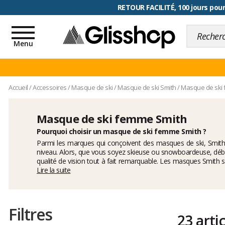
RETOUR FACILITÉ, 100 jours pour
Toggle
navigation
Menu
Accueil
/
Accessoires
/
Masque de ski
/
Masque de ski Smith
/
Masque de ski
Masque de ski femme Smith
Pourquoi choisir un masque de ski femme Smith ?
Parmi les marques qui conçoivent des masques de ski, Smith 
niveau. Alors, que vous soyez skieuse ou snowboardeuse, débu
qualité de vision tout à fait remarquable. Les masques Smith so
choix du
Lire la suite
masque de ski femme
I/O mag S, probablement le m
technologie Chromapop, favorise le contraste pour qu'aucun dét
Filtres
23 arti