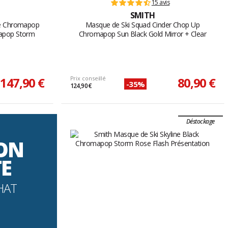
15 avis
SMITH
te Chromapop
Masque de Ski Squad Cinder Chop Up
mapop Storm
Chromapop Sun Black Gold Mirror + Clear
147,90 €
Prix conseillé
80,90 €
-35%
124,90 €
Déstockage
SON
TE
HAT