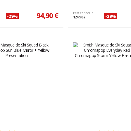
94,90 €
Prix conseillé
-29%
-29%
124,90 €