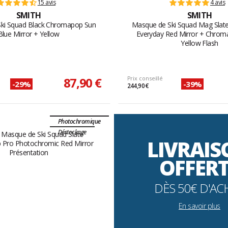
15 avis
4 avis
SMITH
SMITH
ki Squad Black Chromapop Sun
Masque de Ski Squad Mag Sla
Blue Mirror + Yellow
Everyday Red Mirror + Chro
Yellow Flash
87,90 €
Prix conseillé
-29%
-39%
244,90 €
Photochromique
Déstockage
LIVRAI
OFFER
DÈS 50€ D'AC
En savoir plus