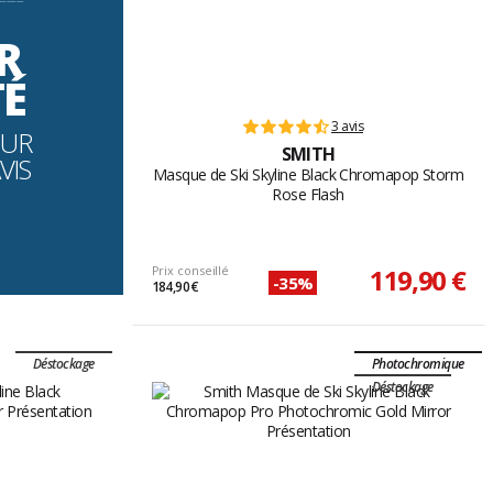
----------
R
TÉ
3 avis
OUR
SMITH
VIS
Masque de Ski Skyline Black Chromapop Storm
Rose Flash
Prix conseillé
119,90 €
-35%
184,90 €
Déstockage
Photochromique
Déstockage