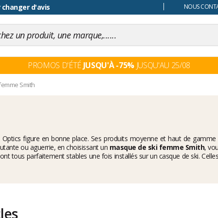
 changer d'avis
NOUS CONTAC
PROMOS D'ÉTÉ
JUSQU'À -75%
JUSQU'AU 25/08
 femme Smith
Optics figure en bonne place. Ses produits moyenne et haut de gamme per
tante ou aguerrie, en choisissant un
masque de ski femme Smith
, vo
nt tous parfaitement stables une fois installés sur un casque de ski. Celles
eilleur de chez Smith. Sa monture est suffisamment petite pour s'adapt
ail ne vous échappe et que vous ne vous fassiez pas surprendre par le reli
cles