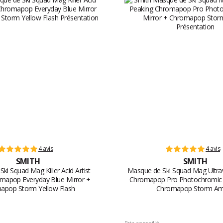
4 avis
4 avis
SMITH
SMITH
ki Squad Mag Killer Acid Artist
Masque de Ski Squad Mag Ultrav
omapop Everyday Blue Mirror +
Chromapop Pro Photochromic 
apop Storm Yellow Flash
Chromapop Storm Am
Prix conseillé