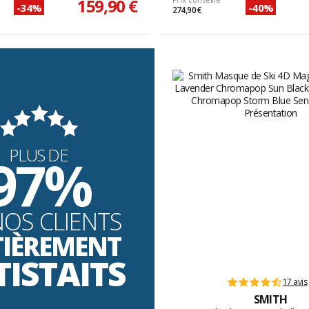
159,90 €
-34%
-40%
274,90 €
PLUS DE
97%
NOS CLIENTS
TIÈREMENT
TISTAITS
17 avis
SMITH