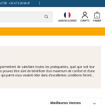
TER +33 4 73 26 98 47
LANGUE & DEVISE
COMPTE
PANIER
mettent de satisfaire toutes les pratiquantes, quel que soit leur
us pouvez être sûre de bénéficier d'un maximum de confort et d'une
 qui parmi vous veulent rider dans d'excellentes conditions feront le
er aux visages les plus fins, tandis que son écran, équipé de la
ef de la pente.
Meilleures Ventes