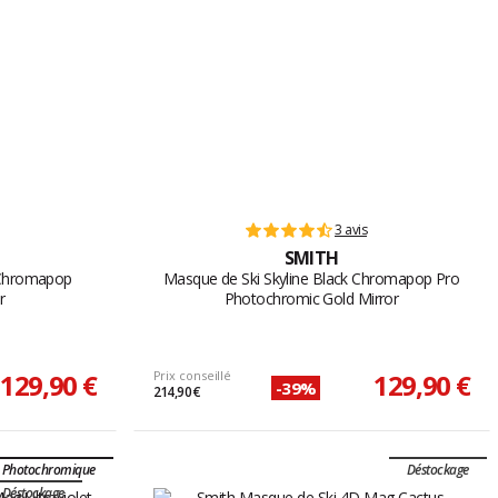
3 avis
SMITH
 Chromapop
Masque de Ski Skyline Black Chromapop Pro
r
Photochromic Gold Mirror
129,90 €
Prix conseillé
129,90 €
-39%
214,90 €
Photochromique
Déstockage
Déstockage