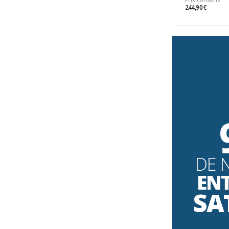
244,90 €
DE 
EN
SA