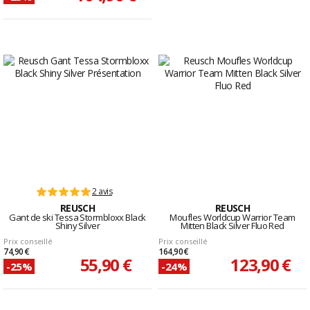
2 avis
REUSCH
REUSCH
Gant de ski Tessa Stormbloxx Black
Moufles Worldcup Warrior Team
Shiny Silver
Mitten Black Silver Fluo Red
Prix conseillé
Prix conseillé
74,90 €
164,90 €
55,90 €
123,90 €
-25%
-24%