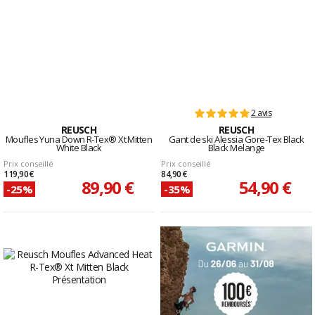
2 avis
REUSCH
REUSCH
Moufles Yuna Down R-Tex® Xt Mitten
Gant de ski Alessia Gore-Tex Black
White Black
Black Melange
Prix conseillé
Prix conseillé
119,90 €
84,90 €
89,90 €
54,90 €
-25%
-35%