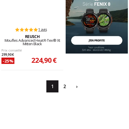
1 avis
REUSCH
Moufles Advanced Heat R-Tex® Xt
Mitten Black
Prix conseillé
299,90 €
224,90 €
-25%
1
2
›