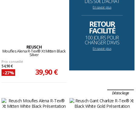
DÈS 50€ D'ACHAT
En savoir plus
--------------------------------------------------------------------
RETOUR
FACILITÉ
100 JOURS POUR
CHANGER D'AVIS
REUSCH
En savoir plus
Moufles Alena R-Tex® Xt Mitten Black
Silver
Prix conseillé
54,90 €
39,90 €
-27%
Déstockage