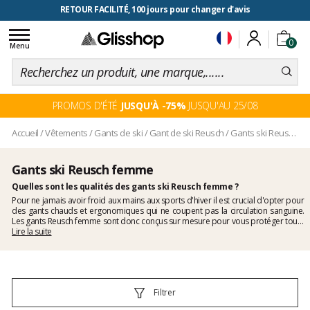
RETOUR FACILITÉ, 100 jours pour changer d'avis
Toggle
0
navigation
Menu
PROMOS D'ÉTÉ
JUSQU'À -75%
JUSQU'AU 25/08
Accueil
/
Vêtements
/
Gants de ski
/
Gant de ski Reusch
/
Gants ski Reusch femme
Gants ski Reusch femme
Quelles sont les qualités des gants ski Reusch femme ?
Pour ne jamais avoir froid aux mains aux sports d'hiver il est crucial d'opter pour
des gants chauds et ergonomiques qui ne coupent pas la circulation sanguine.
Les gants Reusch femme sont donc conçus sur mesure pour vous protéger toute
la journée. Les modèles doublés en Primaloft vous garantiront un apport
Lire la suite
thermique optimal et les versions Gore-Tex vous protégeront du vent tout en
évacuant la transpiration.
Filtrer