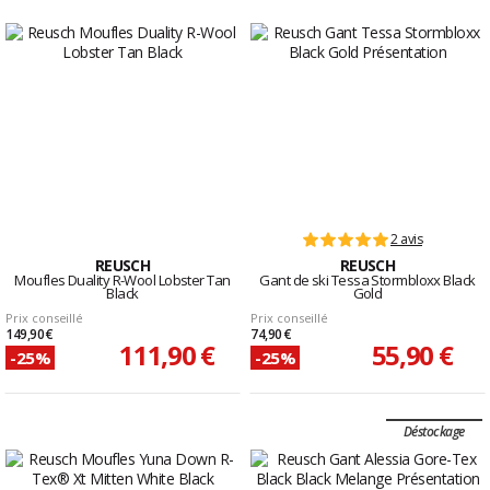
2 avis
REUSCH
REUSCH
Moufles Duality R-Wool Lobster Tan
Gant de ski Tessa Stormbloxx Black
Black
Gold
Prix conseillé
Prix conseillé
149,90 €
74,90 €
111,90 €
55,90 €
-25%
-25%
Déstockage