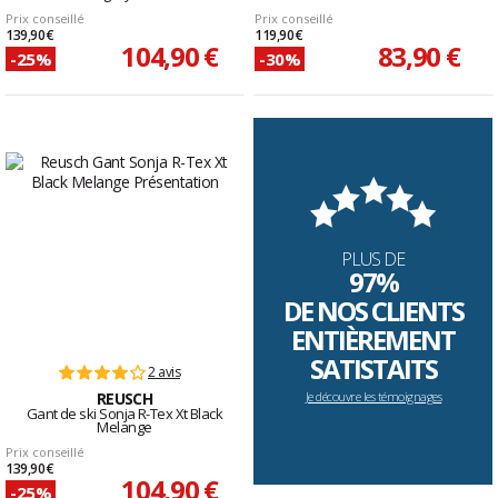
Prix conseillé
Prix conseillé
139,90 €
119,90 €
104,90 €
83,90 €
-25%
-30%
PLUS DE
97%
DE NOS CLIENTS
ENTIÈREMENT
SATISTAITS
2 avis
REUSCH
Je découvre les témoignages
Gant de ski Sonja R-Tex Xt Black
Melange
Prix conseillé
139,90 €
104,90 €
-25%