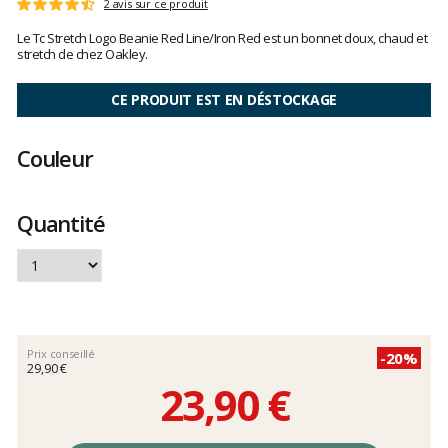
Les
2 avis sur ce produit
Note
avis
:
Le Tc Stretch Logo Beanie Red Line/Iron Red est un bonnet doux, chaud et
clients
4.5
stretch de chez Oakley.
sur
5
CE PRODUIT EST EN DÉSTOCKAGE
Couleur
Quantité
Prix conseillé
-20%
29,90 €
23,90 €